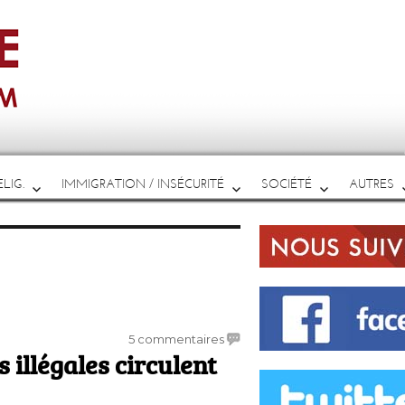
LIG.
IMMIGRATION / INSÉCURITÉ
SOCIÉTÉ
AUTRES
sur
5 commentaires
 illégales circulent
Au
moins
«