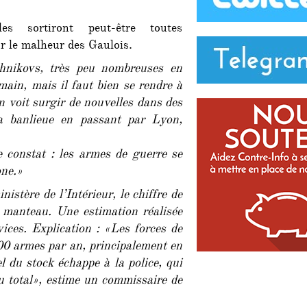
30.000
armes
es sortiront peut-être toutes
illégales
 le malheur des Gaulois.
circulent
dans
chnikovs, très peu nombreuses en
les
ain, mais il faut bien se rendre à
banlieues
en voit surgir de nouvelles dans des
»
sa banlieue en passant par Lyon,
e constat : les armes de guerre se
one.»
istère de l’Intérieur, le chiffre de
e manteau. Une estimation réalisée
vices. Explication : «Les forces de
00 armes par an, principalement en
l du stock échappe à la police, qui
u total», estime un commissaire de