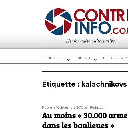
POLITIQUE
MONDE
CULTURE & RE
Étiquette :
kalachnikovs
Publié
Auteur
Publié le 16 décembre 2010
par Rédaction
le
Au moins « 30.000 armes
dans les banlieues »