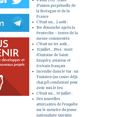
4 août 1532 : traité
d’union perpétuelle de
la Bretagne et de la
France
C’était un… 2 août :
10e dimanche après la
Pentecôte – textes de la
messe commentés
C’était un 1er août…
31 juillet… 1944 : mort
d’Antoine de Saint-
Exupéry, aviateur et
écrivain français
Incendie dans le Var : un
Tunisien (au casier déjà
chargé) condamné pour
avoir mis le feu
C’était un… 30 juillet :
Des nouvelles
atterrantes de l’enquête
sur le meurtre du jeune
nationaliste Quentin