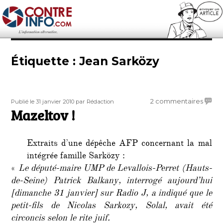
Contre-Info
Étiquette :
Jean Sarközy
Publié
Auteur
sur
2 commentaires
Publié le 31 janvier 2010
par Rédaction
le
Mazeltov !
Mazel
!
Extraits d’une dépêche AFP concernant la mal
intégrée famille Sarközy :
«
Le député-maire UMP de Levallois-Perret (Hauts-
de-Seine) Patrick Balkany, interrogé aujourd’hui
[dimanche 31 janvier] sur Radio J, a indiqué que le
petit-fils de Nicolas Sarkozy, Solal, avait été
circoncis selon le rite juif.