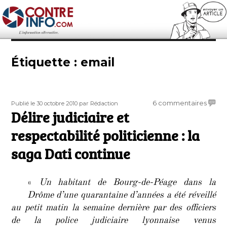
Contre-Info
Étiquette :
email
Publié
Auteur
sur
6 commentaires
Publié le 30 octobre 2010
par Rédaction
le
Délire judiciaire et
Délire
judicia
respectabilité politicienne : la
et
respec
saga Dati continue
politi
:
la
«
Un habitant de Bourg-de-Péage dans la
saga
Drôme d’une quarantaine d’années a été réveillé
Dati
au petit matin la semaine dernière par des officiers
conti
de la police judiciaire lyonnaise venus