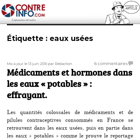
Contre-Info
Étiquette :
eaux usées
Publié
Auteur
sur
6 commentaires
Mis à jour le 13 juin 2010
par Rédaction
le
Médicaments et hormones dans
Médic
et
les eaux « potables » :
horm
dans
effrayant.
les
eaux
« pota
Les quantités colossales de médicaments et de
:
pilules contraceptives consommés en France se
effray
retrouvent dans les eaux usées, puis en partie dans
les eaux « potables » comme le prouve le reportage