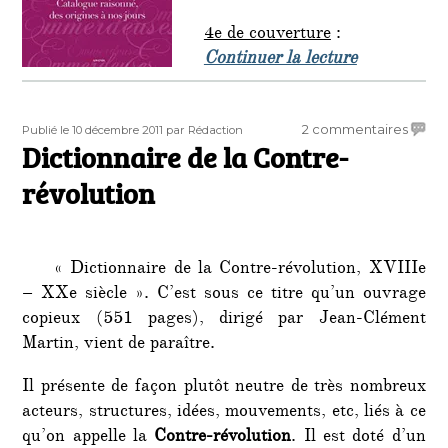
4e de couverture
:
de « Dictio
Continuer la lecture
Publié
Auteur
sur
2 commentaires
Publié le 10 décembre 2011
par Rédaction
le
Dictionnaire de la Contre-
Dictio
de
révolution
la
Contr
révolu
« Dictionnaire de la Contre-révolution, XVIIIe
– XXe siècle ». C’est sous ce titre qu’un ouvrage
copieux (551 pages), dirigé par Jean-Clément
Martin, vient de paraître.
Il présente de façon plutôt neutre de très nombreux
acteurs, structures, idées, mouvements, etc, liés à ce
qu’on appelle la
Contre-révolution
. Il est doté d’un