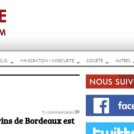
LIG.
IMMIGRATION / INSÉCURITÉ
SOCIÉTÉ
AUTRES
sur
11 commentaires
vins de Bordeaux est
La
cocacolaïsation
des