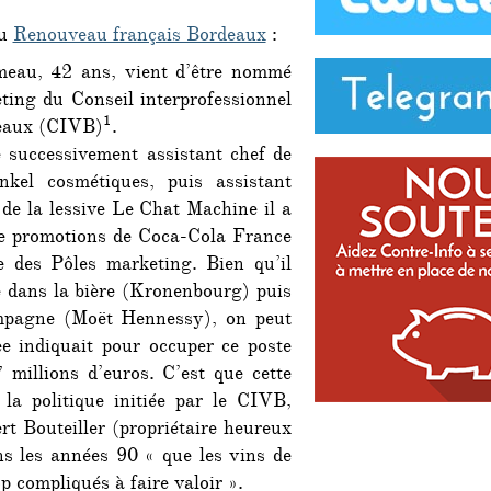
vins
du
Renouveau français Bordeaux
:
de
Bordeaux
meau, 42 ans, vient d’être nommé
est
ting du Conseil interprofessionnel
en
1
eaux (CIVB)
.
marche
!
é successivement assistant chef de
nkel cosmétiques, puis assistant
 de la lessive Le Chat Machine il a
e promotions de Coca-Cola France
e des Pôles marketing. Bien qu’il
é dans la bière (Kronenbourg) puis
mpagne (Moët Hennessy), on peut
e indiquait pour occuper ce poste
millions d’euros. C’est que cette
 la politique initiée par le CIVB,
t Bouteiller (propriétaire heureux
s les années 90 « que les vins de
op compliqués à faire valoir ».