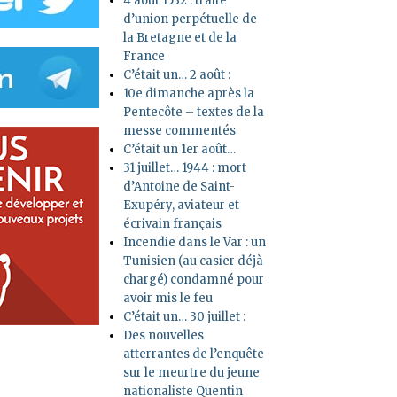
4 août 1532 : traité
d’union perpétuelle de
la Bretagne et de la
France
C’était un… 2 août :
10e dimanche après la
Pentecôte – textes de la
messe commentés
C’était un 1er août…
31 juillet… 1944 : mort
d’Antoine de Saint-
Exupéry, aviateur et
écrivain français
Incendie dans le Var : un
Tunisien (au casier déjà
chargé) condamné pour
avoir mis le feu
C’était un… 30 juillet :
Des nouvelles
atterrantes de l’enquête
sur le meurtre du jeune
nationaliste Quentin