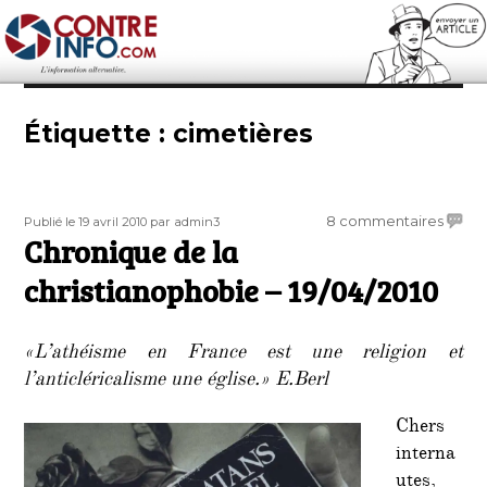
Contre-Info
Étiquette :
cimetières
Publié
Auteur
sur
8 commentaires
Publié le 19 avril 2010
par admin3
le
Chronique de la
Chron
de
christianophobie – 19/04/2010
la
christ
–
«L’athéisme en France est une religion et
19/04/
l’anticléricalisme une église.» E.Berl
Chers
interna
utes,