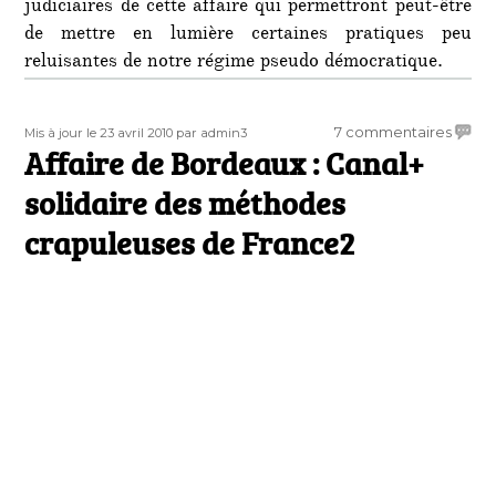
judiciaires de cette affaire qui permettront peut-être
de mettre en lumière certaines pratiques peu
reluisantes de notre régime pseudo démocratique.
Publié
Auteur
sur
7 commentaires
Mis à jour le 23 avril 2010
par admin3
le
Affaire de Bordeaux : Canal+
Affair
de
solidaire des méthodes
Borde
:
crapuleuses de France2
Canal
solida
des
méth
crapu
de
Franc