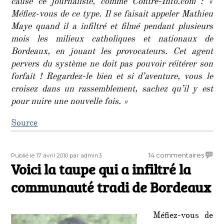
cause ce journaliste, comme Contre-Info.com : «
Méfiez-vous de ce type. Il se faisait appeler Mathieu
Maye quand il a infiltré et filmé pendant plusieurs
mois les milieux catholiques et nationaux de
Bordeaux, en jouant les provocateurs. Cet agent
pervers du système ne doit pas pouvoir réitérer son
forfait ! Regardez-le bien et si d’aventure, vous le
croisez dans un rassemblement, sachez qu’il y est
pour nuire une nouvelle fois. »
Source
Publié
Auteur
sur
14 commentaires
Publié le 17 avril 2010
par admin3
le
Voici la taupe qui a infiltré la
Voici
la
communauté tradi de Bordeaux
taupe
qui
a
Méfiez-vous de
infiltré