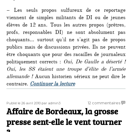
– Les seuls propos sulfureux de ce reportage
viennent de simples militants de DI ou de jeunes
élèves de 12 ans. Tous les autres propos (prêtres,
profs, responsables DI) ne sont absolument pas
choquants… surtout qu’il ne s’agit pas de propos
publics mais de discussions privées. Ils ne peuvent
être choquants que pour des racailles de journaleux
politiquement corrects :
Oui, De Gaulle a déserté !
Oui, les SS étaient une troupe d’élite de l’armée
allemande !
Aucun historien sérieux ne peut dire le
de « Les Infiltrés : un ca
contraire.
Continuer la lecture
Publié
Auteur
sur
12 commentaires
Publié le 26 avril 2010
par admin3
le
Affaire de Bordeaux, la grosse
Affair
de
presse sent-elle le vent tourner
Borde
la