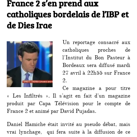
France 2 s’en prend aux
Franc
2
catholiques bordelais de l’IBP et
s’en
prend
de Dies Irae
aux
catho
bordel
Un reportage consacré aux
de
catholiques proches de
l’IBP
l’Institut du Bon Pasteur à
et
Bordeaux sera diffusé mardi
de
Dies
27 avril à 22h55 sur France
Irae
2.
Ce magazine a pour titre
« Les Infiltrés ». Il s’agit en fait d’un magazine
produit par Capa Télévision pour le compte de
France 2 et animé par David Pujadas.
Daniel Hamiche était invité au pseudo débat, mais
vrai lynchage, qui fera suite à la diffusion de ce