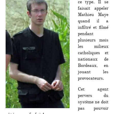
ce type. Il se
la
faisait appeler
comm
tradi
Mathieu Maye
de
quand il a
Borde
infiltré et filmé
pendant
plusieurs mois
les milieux
catholiques et
nationaux de
Bordeaux, en
jouant les
provocateurs.
Cet agent
pervers du
système ne doit
pas pouvoir