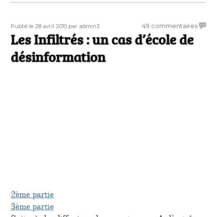
Publié
Auteur
sur
49 commentaires
Publié le 28 avril 2010
par admin3
le
Les Infiltrés : un cas d’école de
Les
Infiltr
désinformation
:
un
cas
d’éco
de
désin
2ème partie
3ème partie