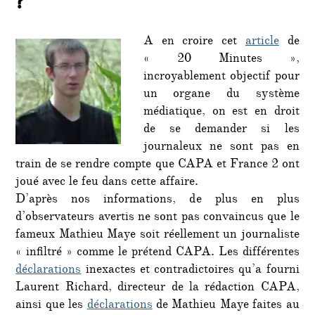
?
gross
press
sent-
A en croire cet
article
de
elle
« 20 Minutes »,
le
incroyablement objectif pour
vent
un organe du système
tourn
?
médiatique, on est en droit
de se demander si les
journaleux ne sont pas en
train de se rendre compte que CAPA et France 2 ont
joué avec le feu dans cette affaire.
D’après nos informations, de plus en plus
d’observateurs avertis ne sont pas convaincus que le
fameux Mathieu Maye soit réellement un journaliste
« infiltré » comme le prétend CAPA. Les différentes
déclarations
inexactes et contradictoires qu’a fourni
Laurent Richard, directeur de la rédaction CAPA,
ainsi que les
déclarations
de Mathieu Maye faites au