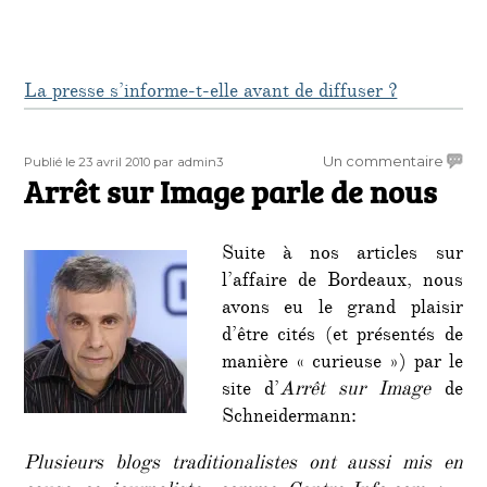
La presse s’informe-t-elle avant de diffuser ?
Publié
Auteur
sur
Un commentaire
Publié le 23 avril 2010
par admin3
le
Arrêt sur Image parle de nous
Arrêt
sur
Imag
Suite à nos articles sur
parle
de
l’affaire de Bordeaux, nous
nous
avons eu le grand plaisir
d’être cités (et présentés de
manière « curieuse ») par le
site d’
Arrêt sur Image
de
Schneidermann:
Plusieurs blogs traditionalistes ont aussi mis en