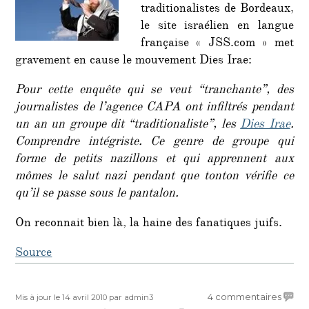
et
traditionalistes de Bordeaux,
de
le site israélien en langue
« pédo
française « JSS.com » met
gravement en cause le mouvement Dies Irae:
Pour cette enquête qui se veut “tranchante”, des
journalistes de l’agence CAPA ont infiltrés pendant
un an un groupe dit “traditionaliste”, les
Dies Irae
.
Comprendre intégriste. Ce genre de groupe qui
forme de petits nazillons et qui apprennent aux
mômes le salut nazi pendant que tonton vérifie ce
qu’il se passe sous le pantalon.
On reconnait bien là, la haine des fanatiques juifs.
Source
Publié
Auteur
sur
4 commentaires
Mis à jour le 14 avril 2010
par admin3
le