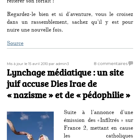
réitérer son forfait !
Regardez-le bien et si d’aventure, vous le croisez
dans un rassemblement, sachez qu’il y est pour
nuire une nouvelle fois.
Source
Publié
Auteur
sur
8 commentaires
Mis à jour le 15 avril 2010
par admin3
le
Lynchage médiatique : un site
Lynch
média
juif accuse Dies Irae de
:
un
« nazisme » et de « pédophilie »
site
juif
accus
Suite à l’annonce d’une
Dies
émission des «Infiltrés » sur
Irae
France 2, mettant en cause
de
les catholiques
« nazi