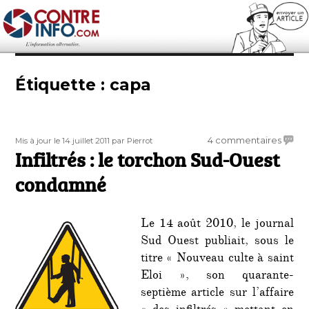
Contre-Info
Étiquette :
capa
Publié
Auteur
sur
4 commentaires
Mis à jour le 14 juillet 2011
par Pierrot
le
Infiltrés : le torchon Sud-Ouest
Infiltr
:
condamné
le
torch
Sud-
Le 14 août 2010, le journal
Ouest
Sud Ouest publiait, sous le
cond
titre « Nouveau culte à saint
Eloi », son quarante-
septième article sur l’affaire