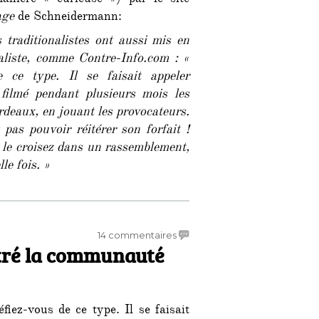
anière « curieuse ») par le site
nous
age
de Schneidermann:
 traditionalistes ont aussi mis en
aliste, comme Contre-Info.com : «
e ce type. Il se faisait appeler
filmé pendant plusieurs mois les
rdeaux, en jouant les provocateurs.
pas pouvoir réitérer son forfait !
s le croisez dans un rassemblement,
le fois. »
sur
14 commentaires
iltré la communauté
Voici
la
taupe
qui
fiez-vous de ce type. Il se faisait
a