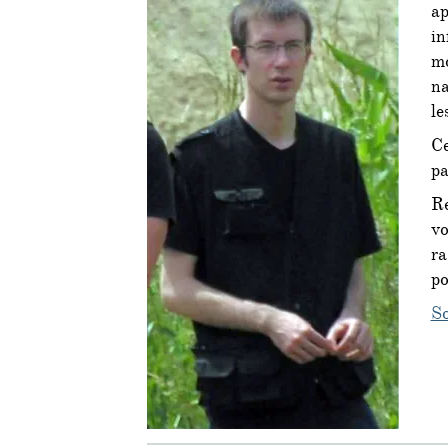
a
in
m
n
le
Ce
pa
Re
v
ra
po
S