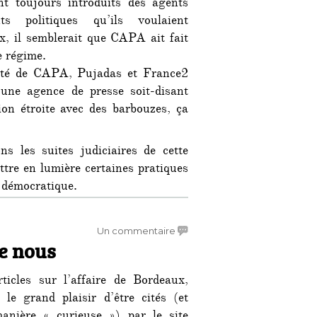
nt toujours introduits des agents
s politiques qu’ils voulaient
x, il semblerait que CAPA ait fait
e régime.
ilité de CAPA, Pujadas et France2
une agence de presse soit-disant
ion étroite avec des barbouzes, ça
s les suites judiciaires de cette
ttre en lumière certaines pratiques
 démocratique.
sur
Un commentaire
de nous
Arrêt
sur
Image
ticles sur l’affaire de Bordeaux,
parle
le grand plaisir d’être cités (et
de