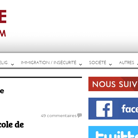
LIG.
IMMIGRATION / INSÉCURITÉ
SOCIÉTÉ
AUTRES
e
sur
49 commentaires
cole de
Les
Infiltrés
: