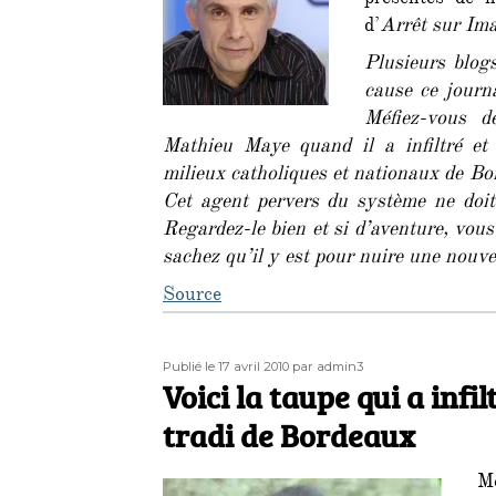
présentés de m
d’
Arrêt sur Im
Plusieurs blogs
cause ce journ
Méfiez-vous d
Mathieu Maye quand il a infiltré et 
milieux catholiques et nationaux de Bo
Cet agent pervers du système ne doit 
Regardez-le bien et si d’aventure, vou
sachez qu’il y est pour nuire une nouvel
Source
Publié
Auteur
Publié le 17 avril 2010
par admin3
le
Voici la taupe qui a inf
tradi de Bordeaux
Mé