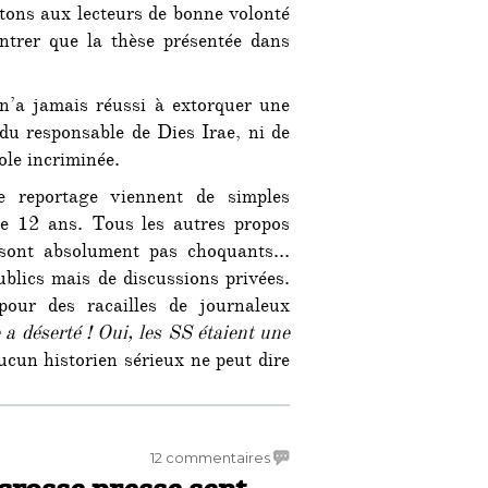
tons aux lecteurs de bonne volonté
ntrer que la thèse présentée dans
 n’a jamais réussi à extorquer une
 du responsable de Dies Irae, ni de
ole incriminée.
e reportage viennent de simples
de 12 ans. Tous les autres propos
e sont absolument pas choquants…
ublics mais de discussions privées.
our des racailles de journaleux
a déserté ! Oui, les SS étaient une
cun historien sérieux ne peut dire
s Infiltrés : un cas d’école de désinformation »
sur
12 commentaires
grosse presse sent-
Affaire