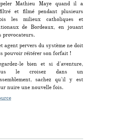
infiltré
ppeler Mathieu Maye quand il a
la
filtré et filmé pendant plusieurs
communauté
ois les milieux catholiques et
tradi
ationaux de Bordeaux, en jouant
de
s provocateurs.
Bordeaux
t agent pervers du système ne doit
s pouvoir réitérer son forfait !
gardez-le bien et si d’aventure,
ous le croisez dans un
ssemblement, sachez qu’il y est
ur nuire une nouvelle fois.
ource