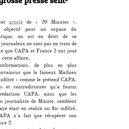
de
Bordeaux,
la
 cet
article
de « 20 Minutes »,
grosse
presse
nt objectif pour un organe du
sent-
atique, on est en droit de se
elle
 journaleux ne sont pas en train de
le
te que CAPA et France 2 ont joué
vent
 cette affaire.
tourner
informations, de plus en plus
?
convaincus que le fameux Mathieu
 infiltré » comme le prétend CAPA.
s et contradictoires qu’a fourni
 rédaction CAPA, ainsi que les
 journaliste de Minute, semblent
e était en réalité un flic infiltré,
APA n’a fait que récupérer son
nce 2.