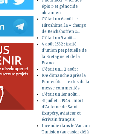
7 août 1932 : « loi des
épis » et génocide
ukrainien
C’était un 6 août… :
Hiroshima, la « charge
de Reichshoffen »…
C’était un 5 août…
4 août 1532 : traité
d’union perpétuelle de
la Bretagne et de la
France
C’était un… 2 août :
10e dimanche après la
Pentecôte – textes de la
messe commentés
C’était un 1er août…
31 juillet… 1944 : mort
d’Antoine de Saint-
Exupéry, aviateur et
écrivain français
Incendie dans le Var : un
Tunisien (au casier déjà