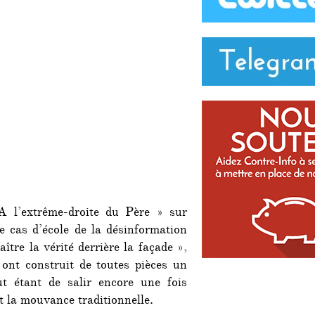
un
cas
d’école
de
désinformation
A l’extrême-droite du Père » sur
e cas d’école de la désinformation
ître la vérité derrière la façade »,
ont construit de toutes pièces un
t étant de salir encore une fois
t la mouvance traditionnelle.