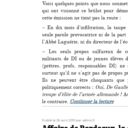
Voici quelques points que nous soumet
qui ont visionné ce brûlot pour démo
cette émission ne tient pas la route :
– En dix mois d’infiltration, la taupe
seule parole provocatrice ni de la part
l’Abbé Laguérie, ni du directeur de l’éc
– Les seuls propos sulfureux de c
militants de DI ou de jeunes élèves 
(prêtres, profs, responsables DI) n
surtout qu’il ne s’agit pas de propos p
Ils ne peuvent être choquants que p
politiquement corrects :
Oui, De Gaulle 
troupe d’élite de l’armée allemande !
Au
de « Le
le contraire.
Continuer la lecture
Publié
Auteur
Publié le 26 avril 2010
par admin3
le
Affaire de Bordeaux, la 