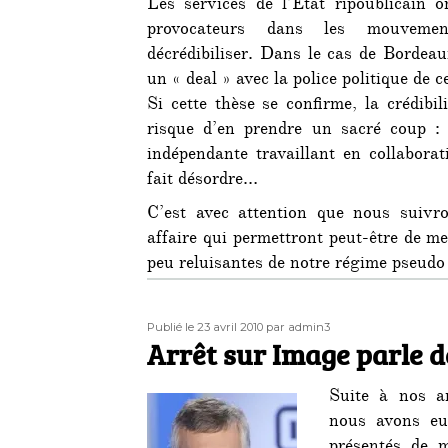
Les services de l’Etat ripoublicain o
provocateurs dans les mouvement
décrédibiliser. Dans le cas de Bordeau
un « deal » avec la police politique de c
Si cette thèse se confirme, la crédib
risque d’en prendre un sacré coup : 
indépendante travaillant en collaborat
fait désordre…
C’est avec attention que nous suivron
affaire qui permettront peut-être de me
peu reluisantes de notre régime pseudo
Publié
Auteur
Publié le 23 avril 2010
par admin3
le
Arrêt sur Image parle 
Suite à nos ar
nous avons eu 