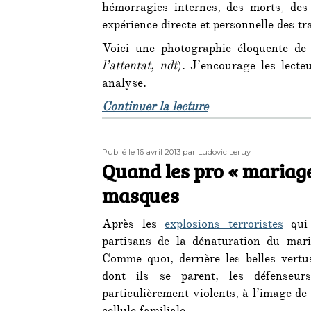
hémorragies internes, des morts, des 
expérience directe et personnelle des t
Voici une photographie éloquente de 
l’attentat, ndt
). J’encourage les lect
analyse.
de « Attentat de Bo
Continuer la lecture
Publié
Auteur
Publié le 16 avril 2013
par Ludovic Leruy
le
Quand les pro « mariage
masques
Après les
explosions terroristes
qui 
partisans de la dénaturation du mari
Comme quoi, derrière les belles vertus
dont ils se parent, les défense
particulièrement violents, à l’image de 