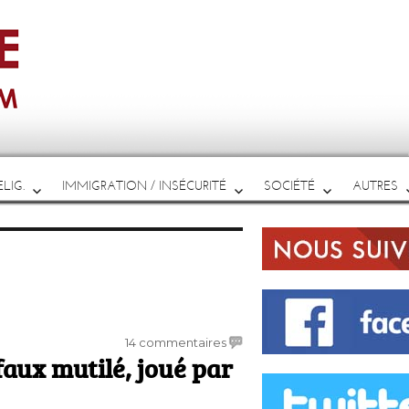
LIG.
IMMIGRATION / INSÉCURITÉ
SOCIÉTÉ
AUTRES
sur
14 commentaires
faux mutilé, joué par
Attentat
de
Boston