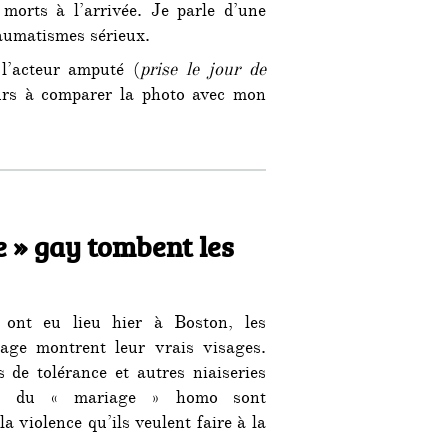
morts à l’arrivée. Je parle d’une
raumatismes sérieux.
l’acteur amputé (
prise le jour de
eurs à comparer la photo avec mon
ston : un faux mutilé, joué par un soldat ? »
 » gay tombent les
ont eu lieu hier à Boston, les
age montrent leur vrais visages.
 de tolérance et autres niaiseries
urs du « mariage » homo sont
la violence qu’ils veulent faire à la