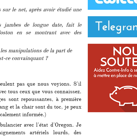
:
 sur le net, après avoir étudié une
un
faux
mutilé,
s jambes de longue date, fait le
joué
Boston en se montrant avec des
par
un
soldat
s les manipulations de la part de
?
st-ce convainquant ?
veulent pas que nous voyions. S’il
avec tous ceux que vous connaissez.
ges sont repoussantes, à première
ng et la chair sont du toc, je peux
icalement informée.)
bulancier avec l’état d’Oregon. Je
ignements artériels lourds, des