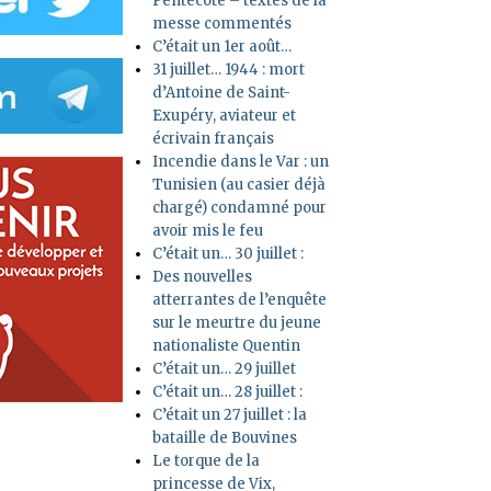
Pentecôte – textes de la
messe commentés
C’était un 1er août…
31 juillet… 1944 : mort
d’Antoine de Saint-
Exupéry, aviateur et
écrivain français
Incendie dans le Var : un
Tunisien (au casier déjà
chargé) condamné pour
avoir mis le feu
C’était un… 30 juillet :
Des nouvelles
atterrantes de l’enquête
sur le meurtre du jeune
nationaliste Quentin
C’était un… 29 juillet
C’était un… 28 juillet :
C’était un 27 juillet : la
bataille de Bouvines
Le torque de la
princesse de Vix,