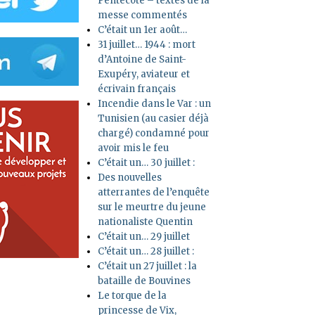
Pentecôte – textes de la
messe commentés
C’était un 1er août…
31 juillet… 1944 : mort
d’Antoine de Saint-
Exupéry, aviateur et
écrivain français
Incendie dans le Var : un
Tunisien (au casier déjà
chargé) condamné pour
avoir mis le feu
C’était un… 30 juillet :
Des nouvelles
atterrantes de l’enquête
sur le meurtre du jeune
nationaliste Quentin
C’était un… 29 juillet
C’était un… 28 juillet :
C’était un 27 juillet : la
bataille de Bouvines
Le torque de la
princesse de Vix,