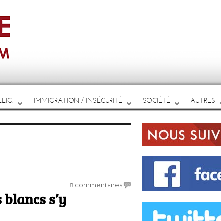
LIG.
IMMIGRATION / INSÉCURITÉ
SOCIÉTÉ
AUTRES
sur
8 commentaires
s blancs s’y
« Il
faut
que