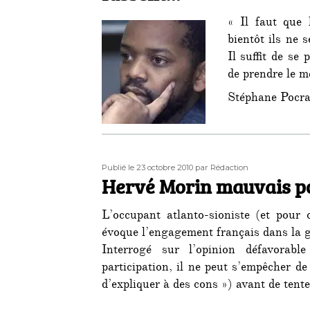
« Il faut que 
bientôt ils ne 
Il suffit de se
de prendre le m
Stéphane Pocra
Publié
Auteur
Publié le 23 octobre 2010
par Rédaction
le
Hervé Morin mauvais po
L’occupant atlanto-sioniste (et pour 
évoque l’engagement français dans la 
Interrogé sur l’opinion défavorabl
participation, il ne peut s’empêcher de l
d’expliquer à des cons ») avant de tent