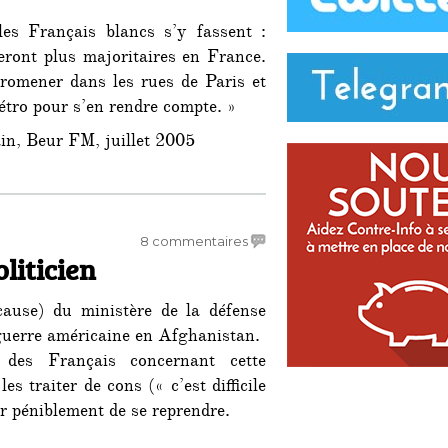
les
les Français blancs s’y fassent :
Français
blancs
seront plus majoritaires en France.
s’y
 promener dans les rues de Paris et
fassent… »
étro pour s’en rendre compte. »
in, Beur FM, juillet 2005
sur
8 commentaires
liticien
Hervé
Morin
mauvais
cause) du ministère de la défense
politicien
guerre américaine en Afghanistan.
e des Français concernant cette
es traiter de cons (« c’est difficile
er péniblement de se reprendre.