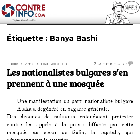
Contre-Info
Étiquette :
Banya Bashi
Publié
Auteur
sur
43 commentaires
Publié le 22 mai 2011
par Rédaction
le
Les nationalistes bulgares s’en
Les
nation
prennent à une mosquée
bulga
s’en
prenn
Une manifestation du parti nationaliste bulgare
à
Ataka a dégénéré en bagarre générale.
une
Des dizaines de militants entendaient protester
mosq
contre les appels à la prière diffusés par cette
mosquée au coeur de Sofia, la capitale, qui