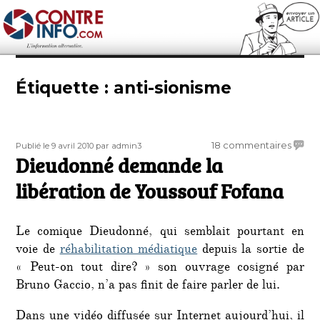
Contre-Info
Étiquette :
anti-sionisme
Publié
Auteur
sur
18 commentaires
Publié le 9 avril 2010
par admin3
le
Dieudonné demande la
Dieud
dema
libération de Youssouf Fofana
la
libéra
de
Le comique Dieudonné, qui semblait pourtant en
Youss
voie de
réhabilitation médiatique
depuis la sortie de
Fofan
« Peut-on tout dire? » son ouvrage cosigné par
Bruno Gaccio, n’a pas finit de faire parler de lui.
Dans une vidéo diffusée sur Internet aujourd’hui, il