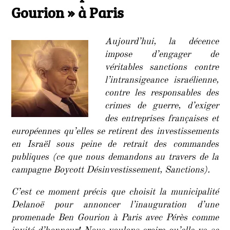
à
Gourion » à Paris
une
prom
« Ben
Aujourd’hui, la décence
Gourio
impose d’engager de
à
véritables sanctions contre
Paris
l’intransigeance israélienne,
contre les responsables des
crimes de guerre, d’exiger
des entreprises françaises et
européennes qu’elles se retirent des investissements
en Israël sous peine de retrait des commandes
publiques (ce que nous demandons au travers de la
campagne Boycott Désinvestissement, Sanctions).
C’est ce moment précis que choisit la municipalité
Delanoë pour annoncer l’inauguration d’une
promenade Ben Gourion à Paris avec Pérès comme