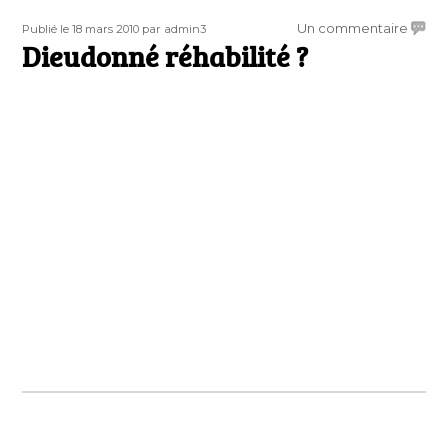
Publié
Auteur
sur
Un commentaire
Publié le 18 mars 2010
par admin3
le
Dieudonné réhabilité ?
Dieud
réhabi
?