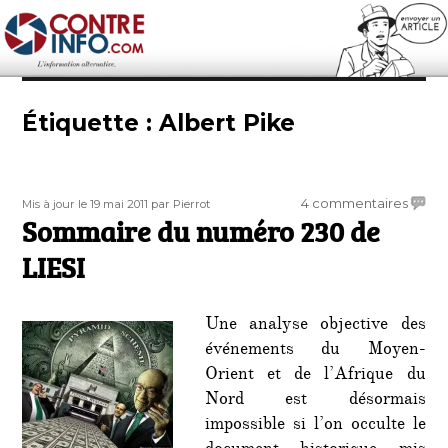
Contre-Info
Étiquette :
Albert Pike
Publié
Auteur
sur
4 commentaires
Mis à jour le 19 mai 2011
par Pierrot
le
Sommaire du numéro 230 de
Somm
du
LIESI
numé
230
de
Une analyse objective des
LIESI
événements du Moyen-
Orient et de l’Afrique du
Nord est désormais
impossible si l’on occulte le