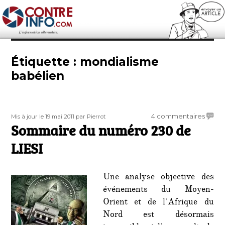
Contre-Info
Étiquette :
mondialisme
babélien
Publié
Auteur
sur
4 commentaires
Mis à jour le 19 mai 2011
par Pierrot
le
Sommaire du numéro 230 de
Somm
du
LIESI
numé
230
de
Une analyse objective des
LIESI
événements du Moyen-
Orient et de l’Afrique du
Nord est désormais