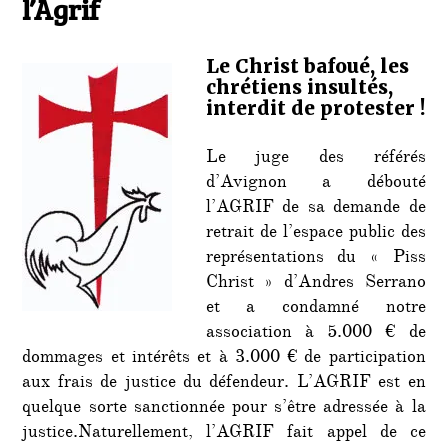
l’Agrif
:
comm
de
Le Christ bafoué, les
l’Agrif
chrétiens insultés,
interdit de protester !
Le juge des référés
d’Avignon a débouté
l’AGRIF de sa demande de
retrait de l’espace public des
représentations du « Piss
Christ » d’Andres Serrano
et a condamné notre
association à 5.000 € de
dommages et intérêts et à 3.000 € de participation
aux frais de justice du défendeur. L’AGRIF est en
quelque sorte sanctionnée pour s’être adressée à la
justice.Naturellement, l’AGRIF fait appel de ce