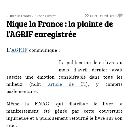
Publié
Auteur
sur
22 commentaires
Publié le 1 mars 2011
par Pierrot
le
Nique la France : la plainte de
Nique
la
l’AGRIF enregistrée
Franc
:
la
L’
AGRIF
communique :
plaint
de
La publication de ce livre au
l’AGRI
mois d’avril dernier avait
enreg
suscité une émotion considérable dans tous les
milieux (ndlr:
article de CI
), y compris
parlementaire.
Même la FNAC, qui distribue le livre, a
manifestement été gênée par cette couverture
injurieuse et a pudiquement retourné le livre sur son
site :