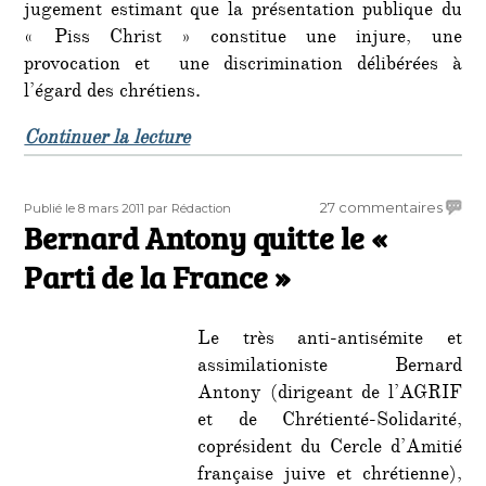
jugement estimant que la présentation publique du
« Piss Christ » constitue une injure, une
provocation et une discrimination délibérées à
l’égard des chrétiens.
de « Piss Christ : communiqué de l’
Continuer la lecture
Publié
Auteur
sur
27 commentaires
Publié le 8 mars 2011
par Rédaction
le
Bernard Antony quitte le «
Berna
Anton
Parti de la France »
quitte
le
«
Le très anti-antisémite et
Parti
assimilationiste Bernard
de
Antony (dirigeant de l’AGRIF
la
Franc
et de Chrétienté-Solidarité,
»
coprésident du Cercle d’Amitié
française juive et chrétienne),