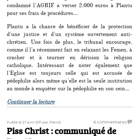
condamné l’AGRIF a verser 2.000 euros à Plantu
pour ses frais de procédures…
Plantu a la chance de bénéficier de la protection
d’une justice et d’un système ouvertement anti-
chrétien. Une fois de plus, le tribunal encourage,
comme il l’a récemment fait en relaxant les Femen, à
cracher et à tourner en dérision la religion
catholique. Intéressant de noter également que
l’Eglise est toujours celle qui est accusée de
pédophilie alors même qu’elle est la seule institution
au monde à enquêter sur la pédophilie en son sein…
de « Plantu relaxé pour son immond
Continuer la lecture
Publié
Auteur
sur
6 commentaires
Publié le 21 avril 2011
par Pierrot
le
Piss Christ : communiqué de
Piss
Christ