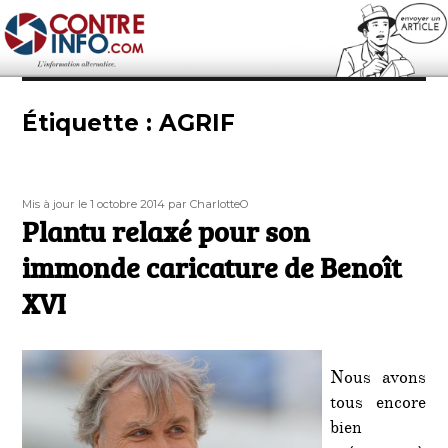
Contre-Info
Étiquette :
AGRIF
Publié
Auteur
Mis à jour le 1 octobre 2014
par CharlotteO
le
Plantu relaxé pour son
immonde caricature de Benoît
XVI
Nous avons
tous encore
bien