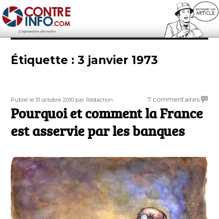
Contre-Info
Étiquette :
3 janvier 1973
Publié
Auteur
sur
7 commentaires
Publié le 31 octobre 2010
par Rédaction
le
Pourquoi et comment la France
Pourq
et
est asservie par les banques
comm
la
Franc
est
asserv
par
les
banqu