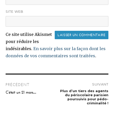
SITE WEB
Ce site utilise Akismet
pour réduire les
indésirables.
En savoir plus sur la façon dont les
données de vos commentaires sont traitées
.
Navigation
SUIVANT
PRÉCÉDENT
de
Publication
Plus d’un tiers des agents
Publication
C’était un 21 mars…
suivante :
précédente :
du périscolaire parisien
l’article
poursuivis pour pédo-
criminalité !