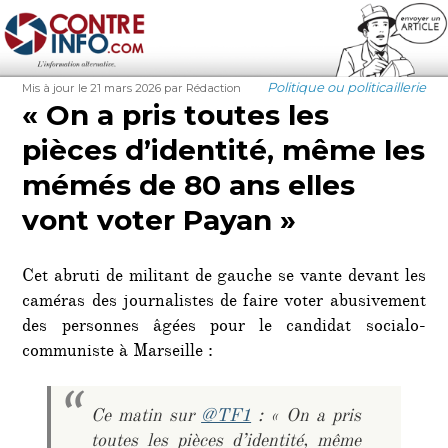
Contre-Info
Publié
Auteur
Catégories
Politique ou politicaillerie
Mis à jour le 21 mars 2026
par Rédaction
le
« On a pris toutes les
pièces d’identité, même les
mémés de 80 ans elles
vont voter Payan »
Cet abruti de militant de gauche se vante devant les
caméras des journalistes de faire voter abusivement
des personnes âgées pour le candidat socialo-
communiste à Marseille :
Ce matin sur
@TF1
: « On a pris
toutes les pièces d’identité, même