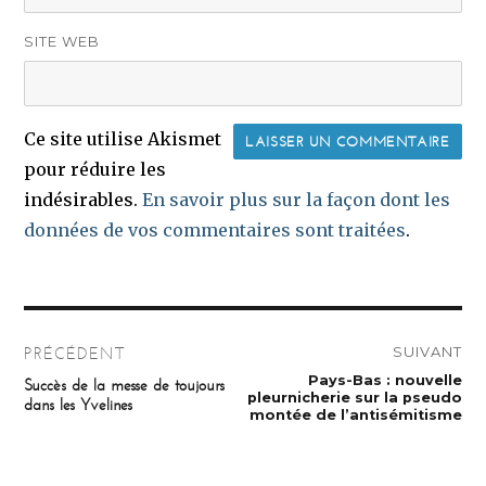
SITE WEB
Ce site utilise Akismet
pour réduire les
indésirables.
En savoir plus sur la façon dont les
données de vos commentaires sont traitées
.
Navigation
SUIVANT
PRÉCÉDENT
de
Publication
Pays-Bas : nouvelle
Publication
Succès de la messe de toujours
suivante :
précédente :
pleurnicherie sur la pseudo
dans les Yvelines
l’article
montée de l’antisémitisme