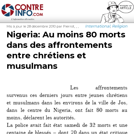
Contre-Info
Publié
Auteur
Étiquettes
Catégories
,
,
,
International
,
Religion
Mis à jour le 28 décembre 2010
par Pierrot
le
Nigeria: Au moins 80 morts
dans des affrontements
entre chrétiens et
musulmans
Les affrontements
survenus ces derniers jours entre jeunes chrétiens
et musulmans dans les environs de la ville de Jos,
dans le centre du Nigeria, ont fait 80 morts au
moins, déclarent les autorités.
La police avait fait état samedi de 32 morts et une
centaine de blessés – dont 70 dans un état critique