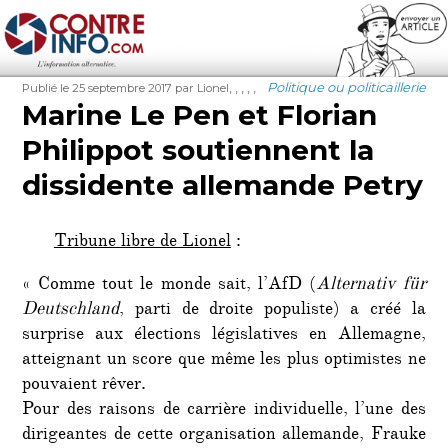
Contre-Info
Publié
Auteur
Étiquettes
Catégories
,
,
,
,
,
Politique ou politicaillerie
Publié le 25 septembre 2017
par Lionel
le
Marine Le Pen et Florian
Philippot soutiennent la
dissidente allemande Petry
Tribune libre de Lionel
:
« Comme tout le monde sait, l’AfD (
Alternativ für
Deutschland
, parti de droite populiste) a créé la
surprise aux élections législatives en Allemagne,
atteignant un score que même les plus optimistes ne
pouvaient rêver.
Pour des raisons de carrière individuelle, l’une des
dirigeantes de cette organisation allemande, Frauke