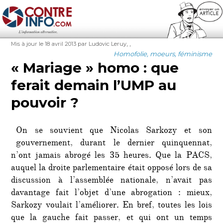
Contre-Info
Publié
Auteur
Étiquettes
,
,
Mis à jour le 18 avril 2013
par Ludovic Leruy
le
Catégories
Homofolie, moeurs, féminisme
« Mariage » homo : que
ferait demain l’UMP au
pouvoir ?
On se souvient que Nicolas Sarkozy et son
gouvernement, durant le dernier quinquennat,
n’ont jamais abrogé les 35 heures. Que la PACS,
auquel la droite parlementaire était opposé lors de sa
discussion à l’assemblée nationale, n’avait pas
davantage fait l’objet d’une abrogation : mieux,
Sarkozy voulait l’améliorer. En bref, toutes les lois
que la gauche fait passer, et qui ont un temps