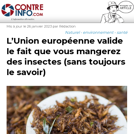
Contre-Info
Publié
Auteur
Mis à jour le 26 janvier 2023
par Rédaction
le
Catégories
Naturel - environnement - santé
L’Union européenne valide
le fait que vous mangerez
des insectes (sans toujours
le savoir)