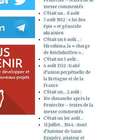
Pentecôte – textes de la
messe commentés
C’était un… 8 août
7 août 1932 : « loi des
épis » et génocide
ukrainien
C’était un 6 août… :
Hiroshima, la « charge
de Reichshoffen »…
C’était un 5 août…
4 août 1532 : traité
d’union perpétuelle de
la Bretagne et de la
France
C’était un… 2 août :
10e dimanche après la
Pentecôte – textes de la
messe commentés
C’était un 1er août…
31 juillet… 1944 : mort
d’Antoine de Saint-
Exupéry, aviateur et