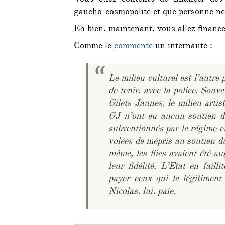
Vous étiez contents de financer des 
gaucho-cosmopolite et que personne ne 
Eh bien, maintenant, vous allez finan
Comme le
commente
un internaute :
Le milieu culturel est l’autre 
de tenir, avec la police. Sou
Gilets Jaunes, le milieu artis
GJ n’ont eu aucun soutien de
subventionnés par le régime et
volées de mépris au soutien d
même, les flics avaient été a
leur fidélité. L’Etat en faill
payer ceux qui le légitiment
Nicolas, lui, paie.