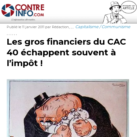
Contre-Info
Publié
Auteur
Étiquettes
Catégories
,
,
,
Capitalisme / Communisme
Publié le 11 janvier 2011
par Rédaction
le
,
,
,
,
,
,
Les gros financiers du CAC
40 échappent souvent à
l’impôt !