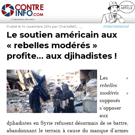
Contre-Info
Publié
Auteur
Étiquettes
Catégories
,
,
,
,
International
Publié le 14 novembre 2014
par CharlotteO
le
Le soutien américain aux
« rebelles modérés »
profite… aux djihadistes !
Les
«
rebelles
modérés »
supposés
s’opposer
aux
djihadistes en Syrie refusent désormais de se battre,
abandonnant le terrain à cause du manque d’armes