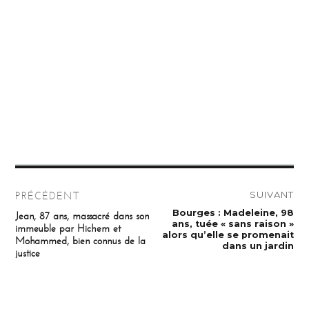
Navigation
SUIVANT
PRÉCÉDENT
de
Publication
Bourges : Madeleine, 98
Publication
Jean, 87 ans, massacré dans son
suivante :
précédente :
ans, tuée « sans raison »
immeuble par Hichem et
l’article
alors qu’elle se promenait
Mohammed, bien connus de la
dans un jardin
justice