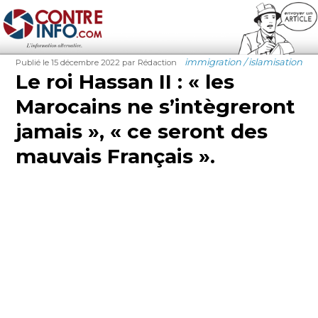
Contre-Info
Publié
Auteur
Catégories
immigration / islamisation
Publié le 15 décembre 2022
par Rédaction
le
Le roi Hassan II : « les
Marocains ne s’intègreront
jamais », « ce seront des
mauvais Français ».