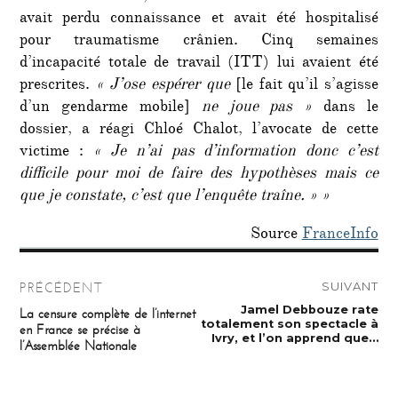
avait perdu connaissance et avait été hospitalisé
pour traumatisme crânien. Cinq semaines
d’incapacité totale de travail (ITT) lui avaient été
prescrites.
« J’ose espérer que
[le fait qu’il s’agisse
d’un gendarme mobile]
ne joue pas »
dans le
dossier, a réagi Chloé Chalot, l’avocate de cette
victime :
« Je n’ai pas d’information donc c’est
difficile pour moi de faire des hypothèses mais ce
que je constate, c’est que l’enquête traîne. » »
Source
FranceInfo
Navigation
SUIVANT
PRÉCÉDENT
de
Publication
Jamel Debbouze rate
Publication
La censure complète de l’internet
suivante :
précédente :
totalement son spectacle à
en France se précise à
l’article
Ivry, et l’on apprend que…
l’Assemblée Nationale