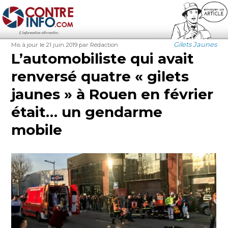
Contre-Info
Publié
Auteur
Catégories
Gilets Jaunes
Mis à jour le 21 juin 2019
par Rédaction
le
L’automobiliste qui avait
renversé quatre « gilets
jaunes » à Rouen en février
était… un gendarme
mobile