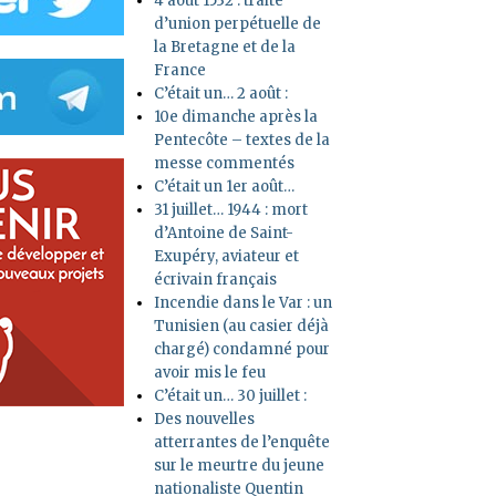
4 août 1532 : traité
d’union perpétuelle de
la Bretagne et de la
France
C’était un… 2 août :
10e dimanche après la
Pentecôte – textes de la
messe commentés
C’était un 1er août…
31 juillet… 1944 : mort
d’Antoine de Saint-
Exupéry, aviateur et
écrivain français
Incendie dans le Var : un
Tunisien (au casier déjà
chargé) condamné pour
avoir mis le feu
C’était un… 30 juillet :
Des nouvelles
atterrantes de l’enquête
sur le meurtre du jeune
nationaliste Quentin