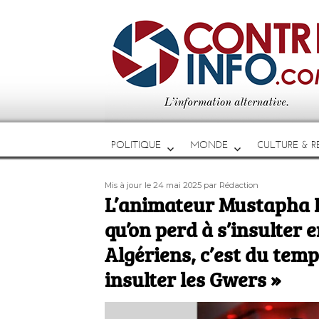
POLITIQUE
MONDE
CULTURE & RE
Publié
Auteur
Mis à jour le 24 mai 2025
par Rédaction
le
L’animateur Mustapha El
qu’on perd à s’insulter 
Algériens, c’est du tem
insulter les Gwers »