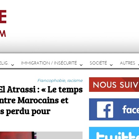
LIG.
IMMIGRATION / INSÉCURITÉ
SOCIÉTÉ
AUTRES
Catégories
Francophobie, racisme
 Atrassi : « Le temps
entre Marocains et
ps perdu pour