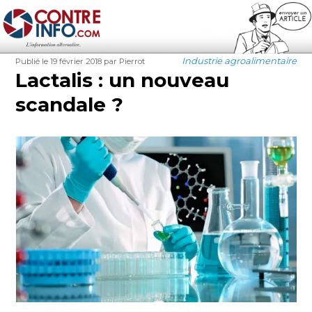
Contre-Info
Publié
Auteur
Catégories
Industrie agroalimentaire
Publié le 19 février 2018
par Pierrot
le
Lactalis : un nouveau
scandale ?