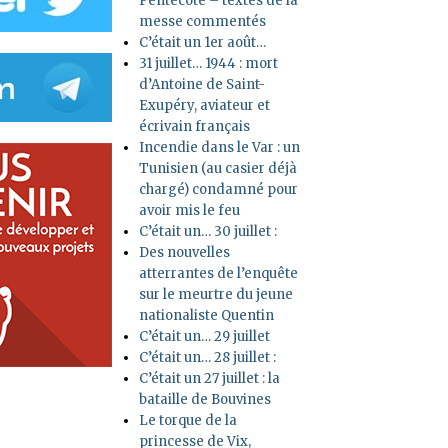
Pentecôte – textes de la
messe commentés
C’était un 1er août…
31 juillet… 1944 : mort
d’Antoine de Saint-
Exupéry, aviateur et
écrivain français
Incendie dans le Var : un
Tunisien (au casier déjà
chargé) condamné pour
avoir mis le feu
C’était un… 30 juillet :
Des nouvelles
atterrantes de l’enquête
sur le meurtre du jeune
nationaliste Quentin
C’était un… 29 juillet
C’était un… 28 juillet :
C’était un 27 juillet : la
bataille de Bouvines
Le torque de la
princesse de Vix,