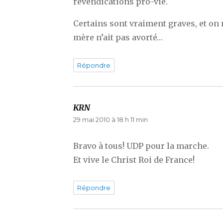
revendications pro-vie.
Certains sont vraiment graves, et on 
mère n’ait pas avorté…
Répondre
KRN
dit :
29 mai 2010 à 18 h 11 min
Bravo à tous! UDP pour la marche.
Et vive le Christ Roi de France!
Répondre