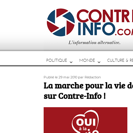
POLITIQUE
MONDE
CULTURE & RE
Publié
Auteur
Publié le 29 mai 2010
par Rédaction
le
La marche pour la vie d
sur Contre-Info !