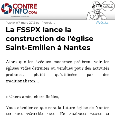
Contre-Info
Publié
Auteur
Étiquettes
Catégories
,
,
,
Religion
Publié le 7 mars 2012
par Pierrot
le
La FSSPX lance la
construction de l’église
Saint-Emilien à Nantes
Alors que les évêques modernes préfèrent voir les
églises vides détruites ou vendues pour des activités
profanes, plutôt qu’utilisées par des
traditionalistes…
« Chers amis, chers fidèles,
Vous dévoiler ce que sera la future église de Nantes
est une véritable joie. En quelques pages et