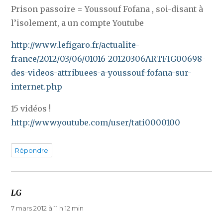
Prison passoire = Youssouf Fofana , soi-disant à
l’isolement, a un compte Youtube
http://www.lefigaro.fr/actualite-
france/2012/03/06/01016-20120306ARTFIG00698-
des-videos-attribuees-a-youssouf-fofana-sur-
internet.php
15 vidéos !
http://www.youtube.com/user/tati0000100
Répondre
LG
dit :
7 mars 2012 à 11 h 12 min