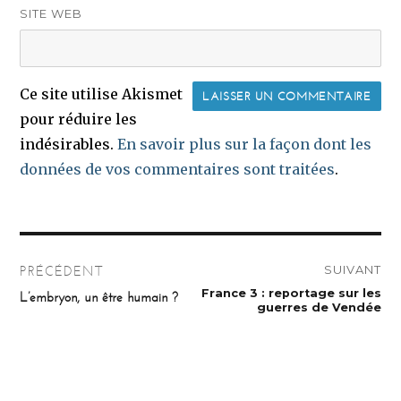
SITE WEB
Ce site utilise Akismet
pour réduire les
indésirables.
En savoir plus sur la façon dont les
données de vos commentaires sont traitées
.
Navigation
SUIVANT
PRÉCÉDENT
de
Publication
France 3 : reportage sur les
Publication
L’embryon, un être humain ?
suivante :
précédente :
guerres de Vendée
l’article