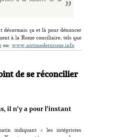
prises à la lumière de la
t désormais ça et là pour dénoncer
ement à la Rome conciliaire, tels que
r
ou
www.antimodernisme.info
oint de se réconcilier
 il n’y a pour l’instant
in indiquant « les intégristes