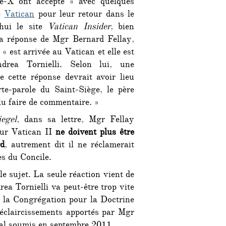
ie-X ont accepté « avec quelques
le
Vatican
pour leur retour dans le
’hui le site
Vatican Insider
, bien
 La réponse de Mgr Bernard Fellay,
« est arrivée au Vatican et elle est
ndrea Tornielli. Selon lui, une
de cette réponse devrait avoir lieu
te-parole du Saint-Siège, le père
lu faire de commentaire. »
egel
, dans sa lettre, Mgr Fellay
sur Vatican II
ne doivent plus être
rd
, autrement dit il ne réclamerait
s du Concile.
 sujet. La seule réaction vient de
ea Tornielli va peut-être trop vite
 la Congrégation pour la Doctrine
 éclaircissements apportés par Mgr