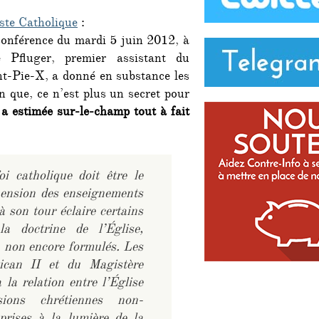
ste Catholique
:
conférence du mardi 5 juin 2012, à
é Pfluger, premier assistant du
nt-Pie-X, a donné en substance les
n que, ce n’est plus un secret pour
a estimée sur-le-champ tout à fait
oi catholique doit être le
éhension des enseignements
à son tour éclaire certains
a doctrine de l’Église,
, non encore formulés. Les
tican II et du Magistère
à la relation entre l’Église
sions chrétiennes non-