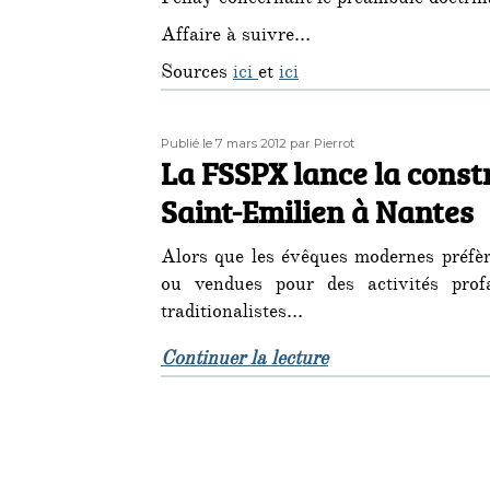
Fellay concernant le préambule doctri
Affaire à suivre…
Sources
ici
et
ici
Publié
Auteur
Publié le 7 mars 2012
par Pierrot
le
La FSSPX lance la constr
Saint-Emilien à Nantes
Alors que les évêques modernes préfère
ou vendues pour des activités profa
traditionalistes…
de « La FSSPX lanc
Continuer la lecture