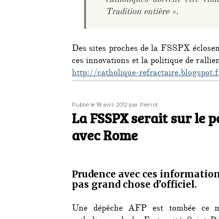
catholiques doivent être com
Tradition entière ».
Des sites proches de la FSSPX éclosen
ces innovations et la politique de ralli
http://catholique-refractaire.blogspot.f
Publié
Auteur
Publié le 18 avril 2012
par Pierrot
le
La FSSPX serait sur le p
avec Rome
Prudence avec ces informations,
pas grand chose d’officiel.
Une dépêche AFP est tombée ce mat