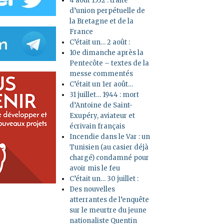
4 août 1532 : traité
d’union perpétuelle de
la Bretagne et de la
France
C’était un… 2 août :
10e dimanche après la
Pentecôte – textes de la
messe commentés
C’était un 1er août…
31 juillet… 1944 : mort
d’Antoine de Saint-
Exupéry, aviateur et
écrivain français
Incendie dans le Var : un
Tunisien (au casier déjà
chargé) condamné pour
avoir mis le feu
C’était un… 30 juillet :
Des nouvelles
atterrantes de l’enquête
sur le meurtre du jeune
nationaliste Quentin