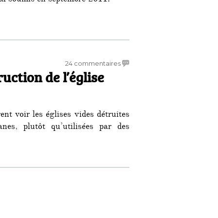
nal soumis en septembre 2011.
sur
24 commentaires
uction de l’église
La
FSSPX
lance
la
nt voir les églises vides détruites
construction
de
nes, plutôt qu’utilisées par des
l’église
Saint-
Emilien
e la construction de l’église Saint-Emilien à Nantes »
à
Nantes