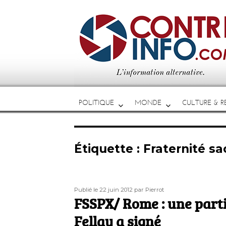
POLITIQUE
MONDE
CULTURE & RE
Étiquette :
Fraternité sa
Publié
Auteur
Publié le 22 juin 2012
par Pierrot
le
FSSPX/ Rome : une parti
Fellay a signé