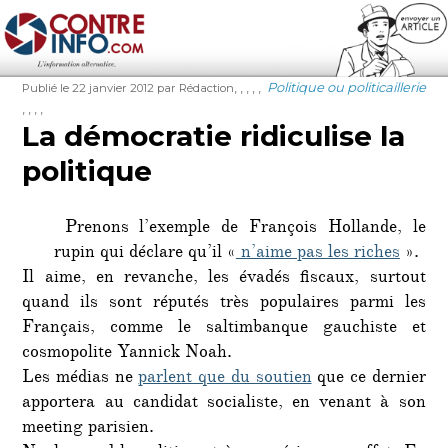
Contre-Info
Publié
Auteur
Étiquettes
Catégories
,
,
,
,
,
Politique ou politicaillerie
Publié le 22 janvier 2012
par Rédaction
le
,
,
,
,
La démocratie ridiculise la
politique
Prenons l’exemple de François Hollande, le
rupin qui déclare qu’il «
n’aime pas les riches
».
Il aime, en revanche, les évadés fiscaux, surtout
quand ils sont réputés très populaires parmi les
Français, comme le saltimbanque gauchiste et
cosmopolite Yannick Noah.
Les médias ne
parlent que du soutien
que ce dernier
apportera au candidat socialiste, en venant à son
meeting parisien.