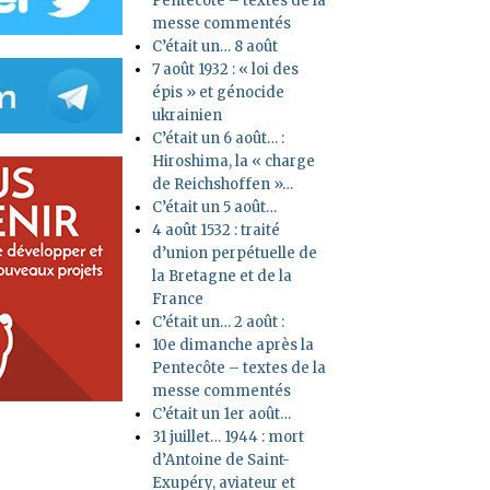
Pentecôte – textes de la
messe commentés
C’était un… 8 août
7 août 1932 : « loi des
épis » et génocide
ukrainien
C’était un 6 août… :
Hiroshima, la « charge
de Reichshoffen »…
C’était un 5 août…
4 août 1532 : traité
d’union perpétuelle de
la Bretagne et de la
France
C’était un… 2 août :
10e dimanche après la
Pentecôte – textes de la
messe commentés
C’était un 1er août…
31 juillet… 1944 : mort
d’Antoine de Saint-
Exupéry, aviateur et