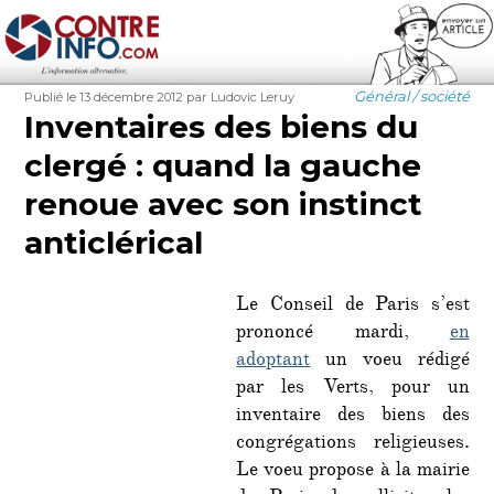
Contre-Info
Publié
Auteur
Catégories
Général / société
Publié le 13 décembre 2012
par Ludovic Leruy
le
Inventaires des biens du
clergé : quand la gauche
renoue avec son instinct
anticlérical
Le Conseil de Paris s’est
prononcé mardi,
en
adoptant
un voeu rédigé
par les Verts, pour un
inventaire des biens des
congrégations religieuses.
Le voeu propose à la mairie