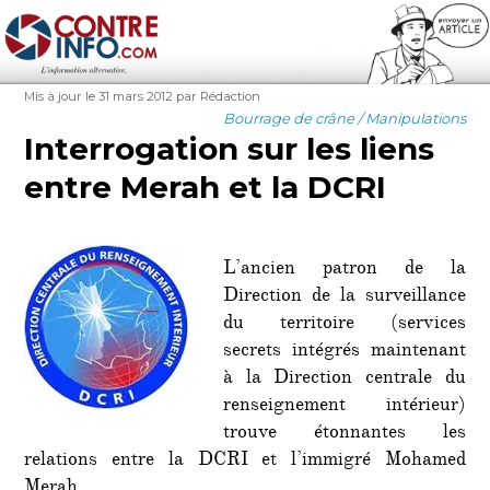
Contre-Info
Publié
Auteur
Mis à jour le 31 mars 2012
par Rédaction
le
Catégories
Bourrage de crâne / Manipulations
Interrogation sur les liens
entre Merah et la DCRI
L’ancien patron de la
Direction de la surveillance
du territoire (services
secrets intégrés maintenant
à la Direction centrale du
renseignement intérieur)
trouve étonnantes les
relations entre la DCRI et l’immigré Mohamed
Merah.