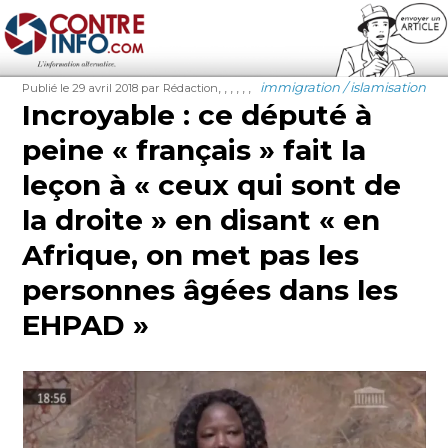
Contre-Info
Publié
Auteur
Étiquettes
Catégories
,
,
,
,
,
,
immigration / islamisation
Publié le 29 avril 2018
par Rédaction
le
Incroyable : ce député à
peine « français » fait la
leçon à « ceux qui sont de
la droite » en disant « en
Afrique, on met pas les
personnes âgées dans les
EHPAD »