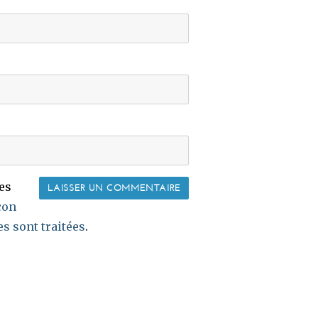
les
çon
s sont traitées
.