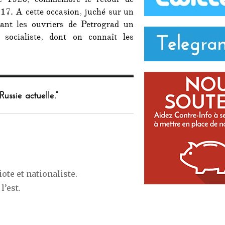
e 1926, commémore le retour de
917. A cette occasion, juché sur un
vant les ouvriers de Petrograd un
 socialiste, dont on connaît les
ussie actuelle.”
ote et nationaliste.
l’est.