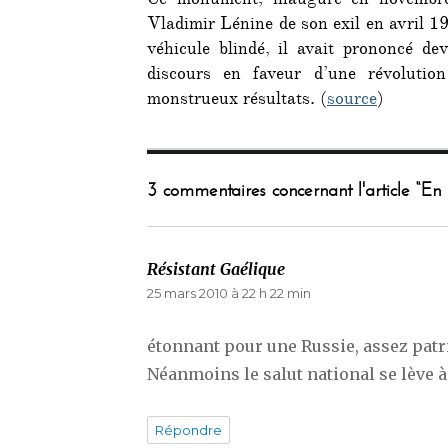
Ce monument, inauguré en novembr
Vladimir Lénine de son exil en avril 1
véhicule blindé, il avait prononcé de
discours en faveur d’une révolution
monstrueux résultats. (
source
)
3 commentaires concernant l'article “En R
Résistant Gaélique
dit :
25 mars 2010 à 22 h 22 min
étonnant pour une Russie, assez patri
Néanmoins le salut national se lève à 
Répondre