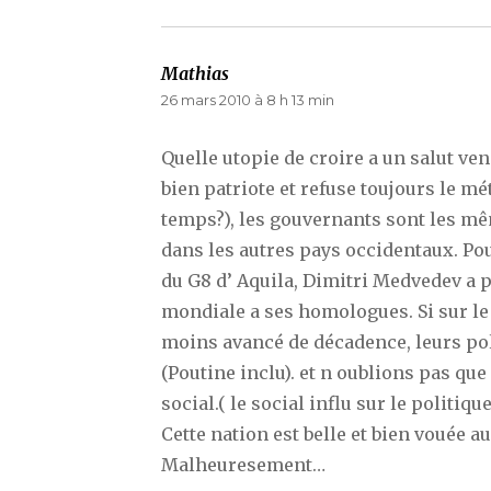
Mathias
dit :
26 mars 2010 à 8 h 13 min
Quelle utopie de croire a un salut vena
bien patriote et refuse toujours le m
temps?), les gouvernants sont les m
dans les autres pays occidentaux. Pou
du G8 d’ Aquila, Dimitri Medvedev a 
mondiale a ses homologues. Si sur le 
moins avancé de décadence, leurs po
(Poutine inclu). et n oublions pas que 
social.( le social influ sur le politi
Cette nation est belle et bien vouée a
Malheuresement…