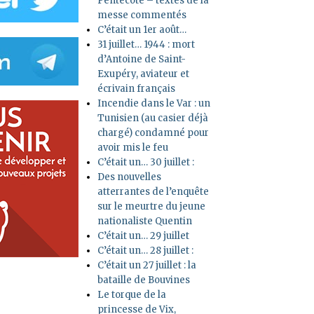
Pentecôte – textes de la
messe commentés
C’était un 1er août…
31 juillet… 1944 : mort
d’Antoine de Saint-
Exupéry, aviateur et
écrivain français
Incendie dans le Var : un
Tunisien (au casier déjà
chargé) condamné pour
avoir mis le feu
C’était un… 30 juillet :
Des nouvelles
atterrantes de l’enquête
sur le meurtre du jeune
nationaliste Quentin
C’était un… 29 juillet
C’était un… 28 juillet :
C’était un 27 juillet : la
bataille de Bouvines
Le torque de la
princesse de Vix,