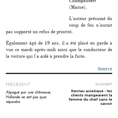
Champaubert
(Marne).
L’auteur présumé du
coup de feu n’aurait
pas supporté un refus de priorité.
Également âgé de 19 ans, il a été placé en garde à
vue ce mardi après-midi ainsi que le conducteur de
la voiture qui l’a aidé à prendre la fuite.
Source
Navigation
SUIVANT
PRÉCÉDENT
de
Publication
Restau asiatique : les
Publication
Alpagué par une chômeuse,
suivante :
précédente :
clients mangeaient la
Hollande ne sait pas quoi
l’article
femme du chef sans le
répondre
savoir