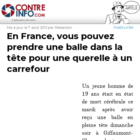
Contre-Info
Publié
Auteur
Catégories
Insécurité
Mis à jour le 7 août 2013
par Rédaction
le
En France, vous pouvez
prendre une balle dans la
tête pour une querelle à un
carrefour
Un jeune homme de
19 ans était en état
de mort cérébrale ce
mardi après avoir
reçu une balle en
pleine tête dimanche
soir à Giffaumont-