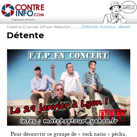
Contre-Info
Publié
Auteur
Étiquettes
Catégories
,
,
,
,
,
,
Détente, humour, dessin
Publié le 22 janvier 2011
par Rédaction
le
Détente
Pour découvrir ce groupe de « rock natio » pêchu,