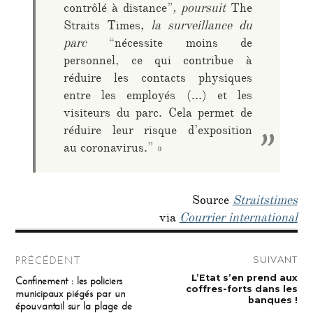
contrôlé à distance”
, poursuit
The
Straits Times
, la surveillance du
parc
“nécessite moins de
personnel, ce qui contribue à
réduire les contacts physiques
entre les employés (…) et les
visiteurs du parc. Cela permet de
réduire leur risque d’exposition
au coronavirus.” »
Source
Straitstimes
via
Courrier international
Navigation
SUIVANT
PRÉCÉDENT
de
Publication
L’Etat s’en prend aux
Publication
Confinement : les policiers
suivante :
précédente :
coffres-forts dans les
municipaux piégés par un
l’article
banques !
épouvantail sur la plage de