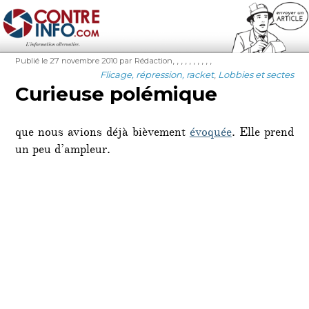
Contre-Info
Publié
Auteur
Étiquettes
,
,
,
,
,
,
,
,
,
,
Publié le 27 novembre 2010
par Rédaction
le
Catégories
Flicage, répression, racket
,
Lobbies et sectes
Curieuse polémique
que nous avions déjà bièvement
évoquée
. Elle prend
un peu d’ampleur.