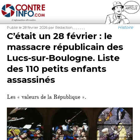
Contre-Info
Publié
Auteur
Étiquettes
Catégorie
,
,
,
,
,
,
,
Histoire
Publié le 28 février 2026
par Rédaction
le
C’était un 28 février : le
massacre républicain des
Lucs-sur-Boulogne. Liste
des 110 petits enfants
assassinés
Les « valeurs de la République ».