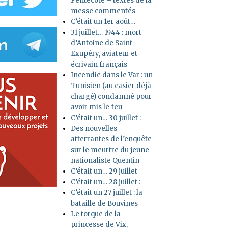
Pentecôte – textes de la
messe commentés
C’était un 1er août…
31 juillet… 1944 : mort
d’Antoine de Saint-
Exupéry, aviateur et
écrivain français
Incendie dans le Var : un
Tunisien (au casier déjà
chargé) condamné pour
avoir mis le feu
C’était un… 30 juillet :
Des nouvelles
atterrantes de l’enquête
sur le meurtre du jeune
nationaliste Quentin
C’était un… 29 juillet
C’était un… 28 juillet :
C’était un 27 juillet : la
bataille de Bouvines
Le torque de la
princesse de Vix,