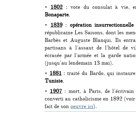
•
1802
: vote du consulat à vie, 
Bonaparte
.
•
1839
:
opération insurrectionnelle
républicaine Les Saisons, dont les me
Barbès et Auguste Blanqui. Ils entra
partisans à l’assaut de l’hôtel de vi
écrasée par l’armée et la garde natio
(jusqu’au lendemain 13 mai).
•
1881
: traité du Bardo, qui instaur
Tunisie
.
•
1907
: mort, à Paris, de l’écrivai
converti au catholicisme en 1892 (voir
fait de son
oeuvre ici
).