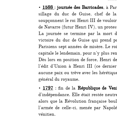
•
1588
:
journée des Barricades
, à Par
sillage du duc de Guise, chef de la
soupçonnent le roi Henri III de voulo
de Navarre (futur Henri IV), un protes
La journée se termine par la mort d’
victoire du duc de Guise qui prend po
Parisiens sept années de misère. Le roi
capitale le lendemain, pour n’y plus ren
Dès lors en position de force, Henri de
l’édit d’Union à Henri III (ce dernie
aucune paix ou trêve avec les hérétiqu
général du royaume.
•
1797
: fin de la
République de Ven
d’indépendance. Elle était restée neut
alors que la Révolution française boul
l’armée de celle-ci, menée par Napolé
vénitien.