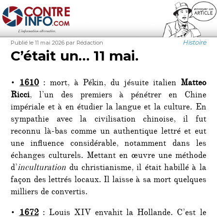
Contre-Info
Publié
Auteur
Catégorie
Histoire
Publié le 11 mai 2026
par Rédaction
le
C’était un… 11 mai.
•
1610
: mort, à Pékin, du jésuite italien
Matteo
Ricci
, l’un des premiers à pénétrer en Chine
impériale et à en étudier la langue et la culture. En
sympathie avec la civilisation chinoise, il fut
reconnu là-bas comme un authentique lettré et eut
une influence considérable, notamment dans les
échanges culturels. Mettant en œuvre une méthode
d’
inculturation
du christianisme, il était habillé à la
façon des lettrés locaux. Il laisse à sa mort quelques
milliers de convertis.
•
1672
: Louis XIV envahit la Hollande. C’est le