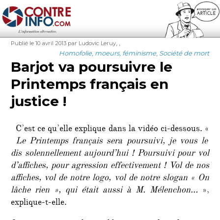
Contre-Info
Publié
Auteur
Étiquettes
,
,
Publié le 10 avril 2013
par Ludovic Leruy
le
Catégories
Homofolie, moeurs, féminisme
,
Société de mort
Barjot va poursuivre le
Printemps français en
justice !
C’est ce qu’elle explique dans la vidéo ci-dessous. «
Le Printemps français sera poursuivi, je vous le
dis solennellement aujourd’hui ! Poursuivi pour vol
d’affiches, pour agression effectivement ! Vol de nos
affiches, vol de notre logo, vol de notre slogan « On
lâche rien », qui était aussi à M. Mélenchon…
»,
explique-t-elle.