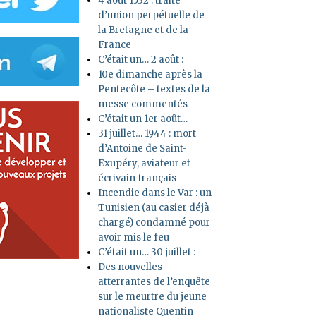
4 août 1532 : traité
d’union perpétuelle de
la Bretagne et de la
France
C’était un… 2 août :
10e dimanche après la
Pentecôte – textes de la
messe commentés
C’était un 1er août…
31 juillet… 1944 : mort
d’Antoine de Saint-
Exupéry, aviateur et
écrivain français
Incendie dans le Var : un
Tunisien (au casier déjà
chargé) condamné pour
avoir mis le feu
C’était un… 30 juillet :
Des nouvelles
atterrantes de l’enquête
sur le meurtre du jeune
nationaliste Quentin