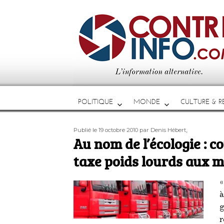
POLITIQUE
MONDE
CULTURE & RE
Publié
Auteur
Étiquettes
,
Publié le 19 octobre 2010
par Denis Hébert
le
Au nom de l’écologie : co
taxe poids lourds aux m
«
à
r