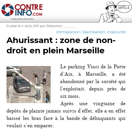
Contre-Info
Publié
Auteur
Étiquettes
,
,
,
,
,
,
,
,
Publié le 4 août 2011
par Rédaction
le
Catégories
immigration / islamisation
,
Insécurité
Ahurissant : zone de non-
droit en plein Marseille
Le parking Vinci de la Porte
d’Aix, à Marseille, a été
abandonné par la société qui
l’exploitait, depuis près de
six mois.
Après une vingtaine de
depôts de plainte jamais suivis d’effet, elle a en effet
baissé les bras face à la bande de délinquants qui
voulait s’en emparer.