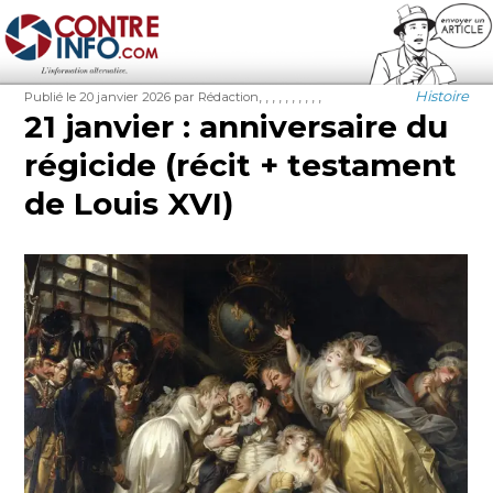
Contre-Info
Publié
Auteur
Étiquettes
Catégorie
,
,
,
,
,
,
,
,
,
,
Histoire
Publié le 20 janvier 2026
par Rédaction
le
21 janvier : anniversaire du
régicide (récit + testament
de Louis XVI)