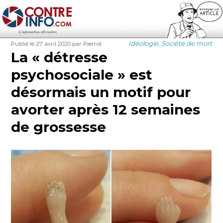
Contre-Info
Publié
Auteur
Catégories
Idéologie
,
Société de mort
Publié le 27 avril 2020
par Pierrot
le
La « détresse
psychosociale » est
désormais un motif pour
avorter après 12 semaines
de grossesse