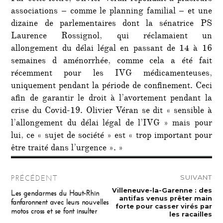
associations – comme le planning familial – et une
dizaine de parlementaires dont la sénatrice PS
Laurence Rossignol, qui réclamaient un
allongement du délai légal en passant de 14 à 16
semaines d aménorrhée, comme cela a été fait
récemment pour les IVG médicamenteuses,
uniquement pendant la période de confinement. Ceci
afin de garantir le droit à l’avortement pendant la
crise du Covid-19. Olivier Véran se dit « sensible à
l’allongement du délai légal de l’IVG » mais pour
lui, ce « sujet de société » est « trop important pour
être traité dans l’urgence ». »
Navigation
SUIVANT
PRÉCÉDENT
de
Publication
Villeneuve-la-Garenne : des
Publication
Les gendarmes du Haut-Rhin
suivante :
précédente :
antifas venus prêter main
fanfaronnent avec leurs nouvelles
l’article
forte pour casser virés par
motos cross et se font insulter
les racailles